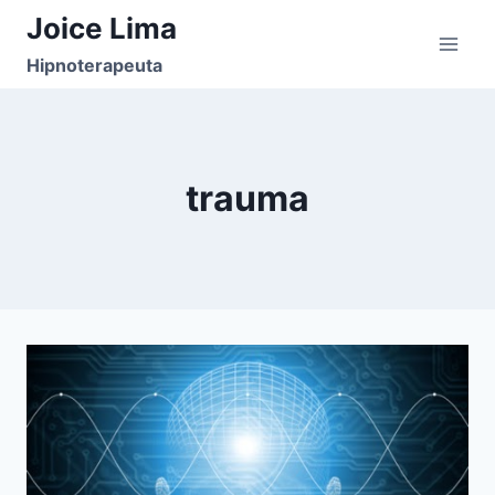
Pular
Joice Lima
para
Hipnoterapeuta
o
Conteúdo
trauma