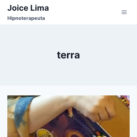
Pular
Joice Lima
para
Hipnoterapeuta
o
Conteúdo
terra