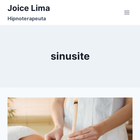
Pular
Joice Lima
para
Hipnoterapeuta
o
Conteúdo
sinusite