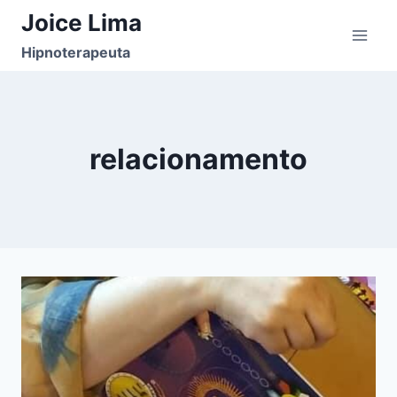
Pular
Joice Lima
para
Hipnoterapeuta
o
Conteúdo
relacionamento