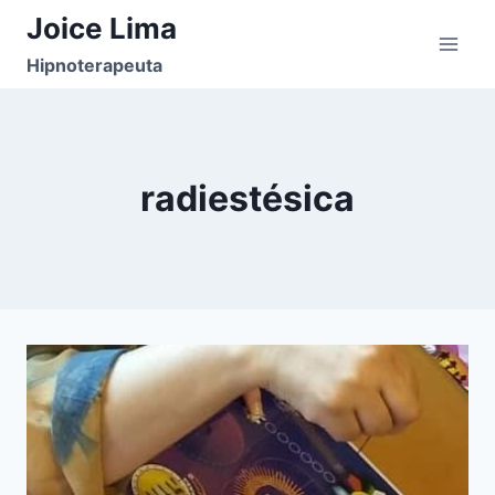
Pular
Joice Lima
para
Hipnoterapeuta
o
Conteúdo
radiestésica