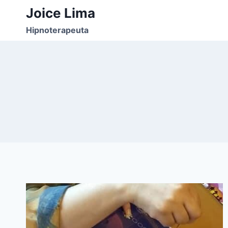
Pular
Joice Lima
para
Hipnoterapeuta
o
Conteúdo