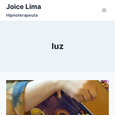
Pular
Joice Lima
para
Hipnoterapeuta
o
Conteúdo
luz