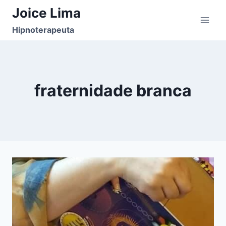
Pular
Joice Lima
para
Hipnoterapeuta
o
Conteúdo
fraternidade branca