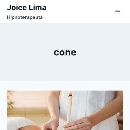
Pular
Joice Lima
para
Hipnoterapeuta
o
Conteúdo
cone