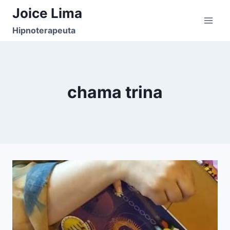
Pular
Joice Lima
para
Hipnoterapeuta
o
Conteúdo
chama trina