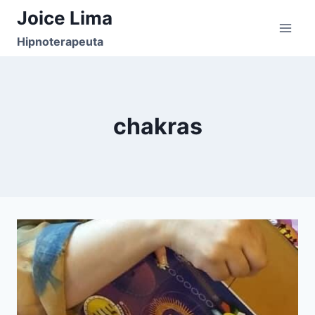
Pular
Joice Lima
para
Hipnoterapeuta
o
Conteúdo
chakras