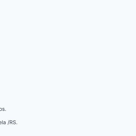
os.
la /RS.