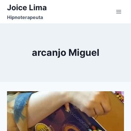
Pular
Joice Lima
para
Hipnoterapeuta
o
Conteúdo
arcanjo Miguel