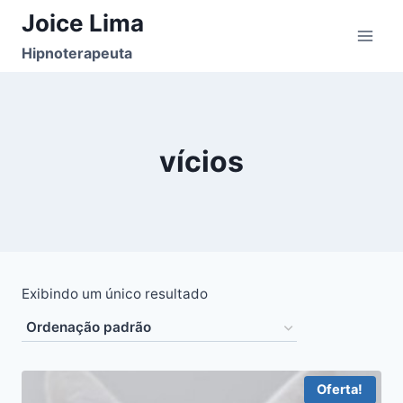
Pular
Joice Lima
para
Hipnoterapeuta
o
Conteúdo
vícios
Exibindo um único resultado
Oferta!