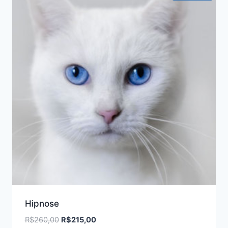
Hipnose
O
O
R$
260,00
R$
215,00