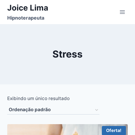
Pular
Joice Lima
para
Hipnoterapeuta
o
Conteúdo
Stress
Exibindo um único resultado
Oferta!