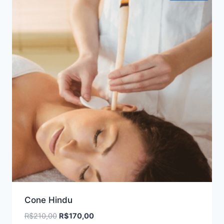
Cone Hindu
O
O
R$
210,00
R$
170,00