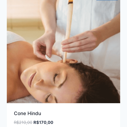
Cone Hindu
O
O
R$
210,00
R$
170,00