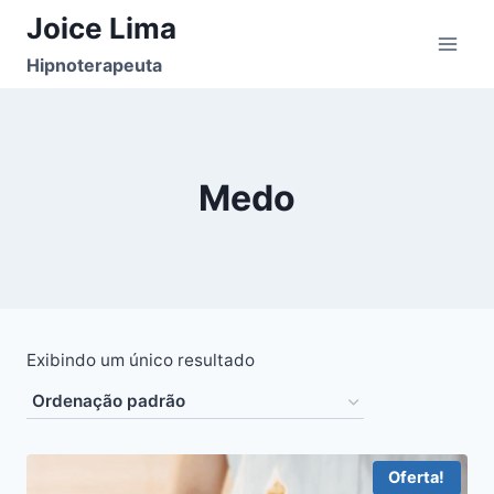
Pular
Joice Lima
para
Hipnoterapeuta
o
Conteúdo
Medo
Exibindo um único resultado
Oferta!