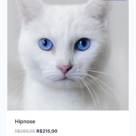
Hipnose
O
O
R$
260,00
R$
215,00