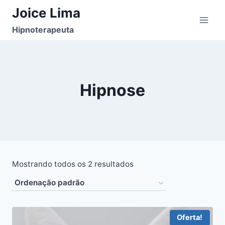
Pular
Joice Lima
para
Hipnoterapeuta
o
Conteúdo
Hipnose
Mostrando todos os 2 resultados
Oferta!