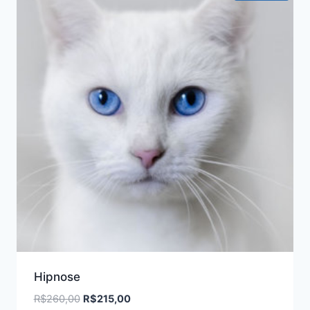
Hipnose
O
O
R$
260,00
R$
215,00