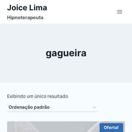
Pular
Joice Lima
para
Hipnoterapeuta
o
Conteúdo
gagueira
Exibindo um único resultado
Oferta!