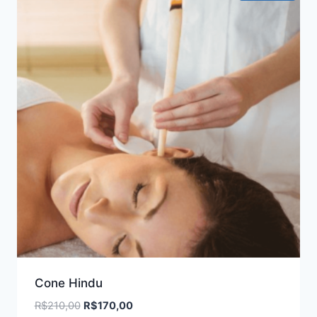
Cone Hindu
O
O
R$
210,00
R$
170,00